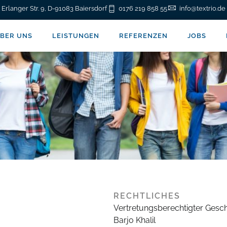
Erlanger Str. 9, D-91083 Baiersdorf
0176 219 858 55
info@textrio.de
BER UNS
LEISTUNGEN
REFERENZEN
JOBS
RECHTLICHES
Vertretungsberechtigter Gesch
Barjo Khalil