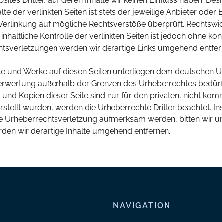
ites Dritter, auf deren Inhalte wir keinen Einfluss haben. Des
 der verlinkten Seiten ist stets der jeweilige Anbieter oder B
Verlinkung auf mögliche Rechtsverstöße überprüft. Rechtswid
inhaltliche Kontrolle der verlinkten Seiten ist jedoch ohne k
tsverletzungen werden wir derartige Links umgehend entfer
alte und Werke auf diesen Seiten unterliegen dem deutschen Ur
Verwertung außerhalb der Grenzen des Urheberrechtes bedürf
 und Kopien dieser Seite sind nur für den privaten, nicht kom
erstellt wurden, werden die Urheberrechte Dritter beachtet. I
ine Urheberrechtsverletzung aufmerksam werden, bitten wir u
en wir derartige Inhalte umgehend entfernen.
NAVIGATION