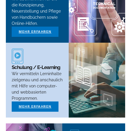
die Konzipierung,
Neuerstellung und Pflege
von Handbüchern sowie
Online-Hilfen.
MEHR ERFAHREN
Schulung / E-Learning
Wir vermitteln Lerninhalte
zielgenau und anschaulich
mit Hilfe von computer-
und webbasierten
Programmen.
MEHR ERFAHREN