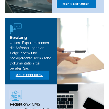
MEHR ERFAHREN
Beratung
Unsere Experten kennen
die Anforderungen an
zielgruppen- und
normgerechte Technische
Dokumentation, wir
beraten Sie.
MEHR ERFAHREN
Redaktion / CMS