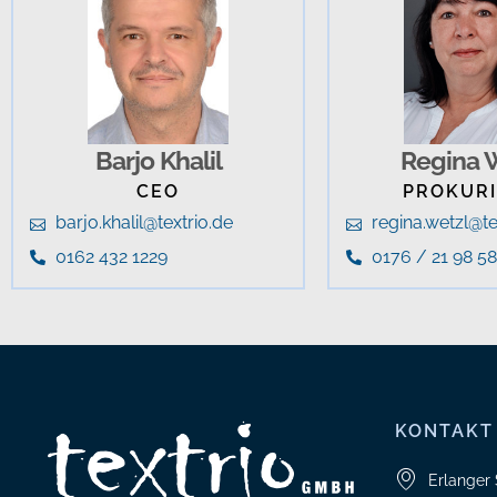
Barjo Khalil
Regina 
CEO
PROKURI
barjo.khalil@textrio.de
regina.wetzl@te
0162 432 1229
0176 / 21 98 58
KONTAKT
Erlanger 