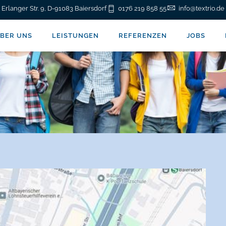
Erlanger Str. 9, D-91083 Baiersdorf
0176 219 858 55
info@textrio.de
BER UNS
LEISTUNGEN
REFERENZEN
JOBS