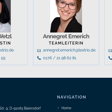
Wetzl
Annegret Emerich
STIN
TEAMLEITERIN
xtrio.de
annegret.emerich@textrio.de
 55
0176 / 21 98 62 81
NAVIGATION
Home
Str. 9, D-91083 Baiersdorf