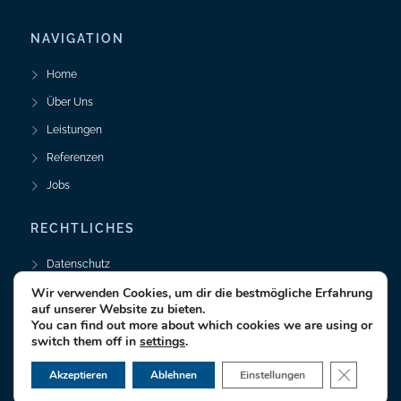
NAVIGATION
Home
Über Uns
Leistungen
Referenzen
Jobs
RECHTLICHES
Datenschutz
Wir verwenden Cookies, um dir die bestmögliche Erfahrung
Impressum
auf unserer Website zu bieten.
You can find out more about which cookies we are using or
switch them off in
settings
.
© 2025 textrio GmbH • Technische Dokumentation
GDPR C
Akzeptieren
Ablehnen
Einstellungen
Realisiert durch
Responsive Webdesign Hamburg